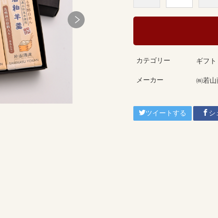
カテゴリー
ギフト
メーカー
㈱若山
ツイートする
シ