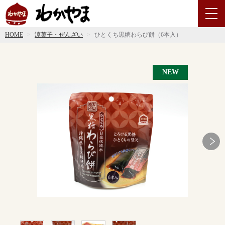
HOME
涼菓子・ぜんざい
ひとくち黒糖わらび餅（6本入）