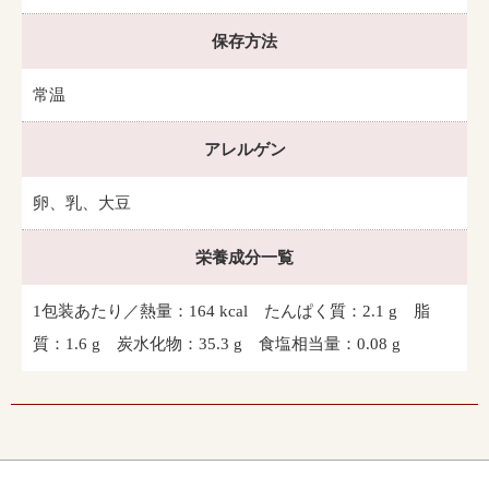
保存方法
常温
アレルゲン
卵、乳、大豆
栄養成分一覧
1包装あたり／熱量：164 kcal たんぱく質：2.1 g 脂
質：1.6 g 炭水化物：35.3 g 食塩相当量：0.08 g