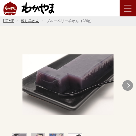
HOME
練り羊かん
ブルーベリー羊かん（280g）