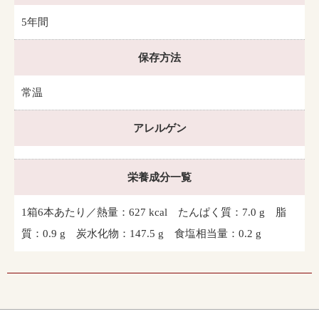
5年間
保存方法
常温
アレルゲン
栄養成分一覧
1箱6本あたり／熱量：627 kcal たんぱく質：7.0 g 脂
質：0.9 g 炭水化物：147.5 g 食塩相当量：0.2 g