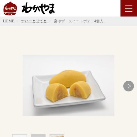
HOME
すいーとぽてと
宮ゆず スイートポテト4個入